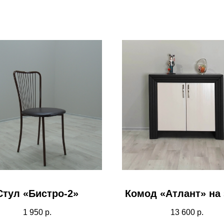
Стул «Бистро-2»
Комод «Атлант» на 
1 950
р.
13 600
р.