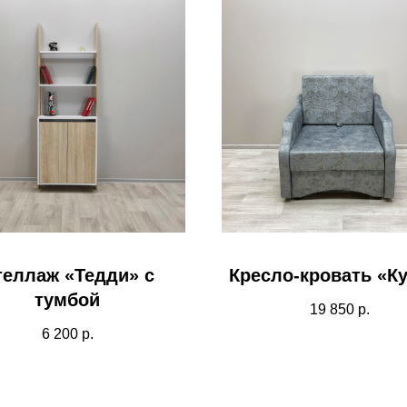
теллаж «Тедди» с
Кресло-кровать «К
тумбой
19 850
р.
6 200
р.