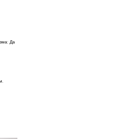
зма: Да
м.