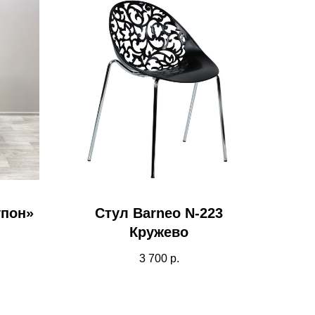
упон»
Стул Barneo N-223
Кружево
3 700
р.