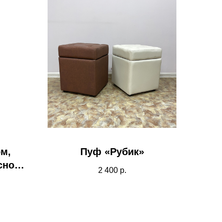
м,
Пуф «Рубик»
сной
2 400
р.