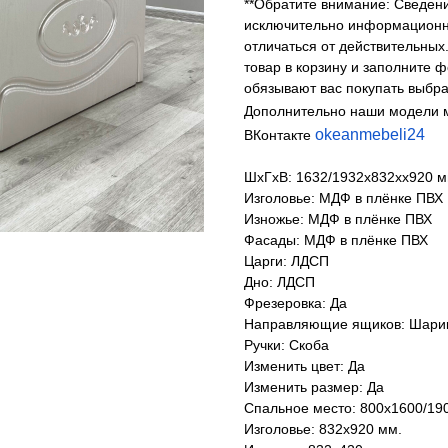
**Обратите внимание: Сведени
исключительно информационны
отличаться от действительных
товар в корзину и заполните 
обязывают вас покупать выбра
Дополнительно наши модели 
okeanmebeli24
ВКонтакте
ШхГхВ: 1632/1932х832хх920 м
Изголовье: МДФ в плёнке ПВХ
Изножье: МДФ в плёнке ПВХ
Фасады: МДФ в плёнке ПВХ
Царги: ЛДСП
Дно: ЛДСП
Фрезеровка: Да
Направляющие ящиков: Шарик
Ручки: Скоба
Изменить цвет: Да
Изменить размер: Да
Спальное место: 800х1600/19
Изголовье: 832х920 мм.